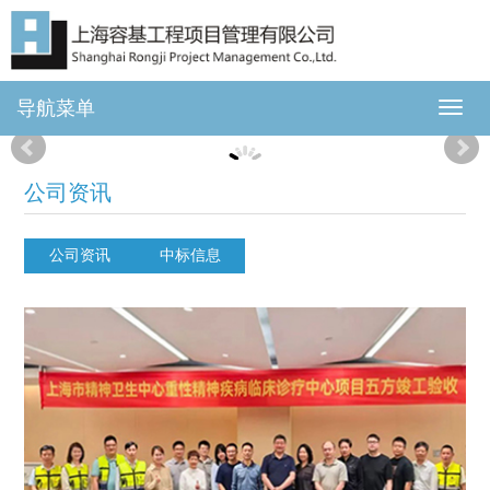
导航菜单
公司资讯
公司资讯
中标信息