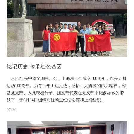
铭记历史 传承红色基因
2025年是中华全国总工会、上海总工会成立100周年，也是五卅
运动100周年。为寻百年工运足迹，感悟工人阶级的伟大精神，容
基党支部、入党积极分子、团支部代表在党支部书记俞亦敏的带
领下，于6月14日组织前往顾正红纪念馆和上海纺织…
07-30