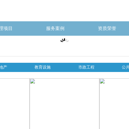
理项目
服务案例
资质荣誉
地产
教育设施
市政工程
公