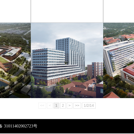
<<
<
1
2
>
>>
1/2/14
31011402002723号