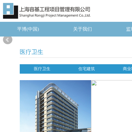
平博(中国)
关于我们
监
医疗卫生
医疗卫生
住宅建筑
商业