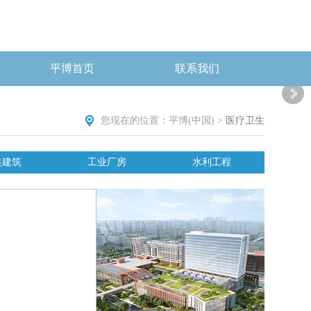
平博首页
联系我们
您现在的位置：平博(中国) >
医疗卫生
共建筑
工业厂房
水利工程