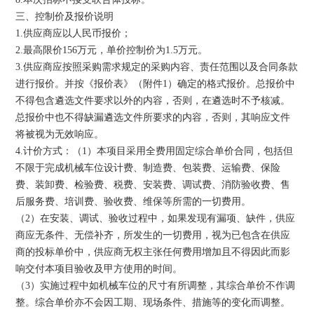
三、控制价及报价说明
1.供应商应以人民币报价；
2.最高限价156万元，单价控制价为1.5万元。
3.供应商应按照采购需求规定的采购内容、责任范围以及合同条款
进行报价。并按《报价表》（附件1）确定的格式报价。总报价中
不得包含遴选文件要求以外的内容，否则，在遴选时不予核减。
总报价中也不得缺漏遴选文件所要求的内容，否则，其响应文件
将被视为无效响应。
4.计价方式：（1）本项目采用全费用固定综合单价合同，包括但
不限于完成机械车位设计费、制造费、包装费、运输费、保险
费、装卸费、检验费、税费、安装费、调试费、消防验收费、售
后服务费、培训费、验收费、维保等所需的一切费用。
（2）在安装、调试、验收过程中，如果发现有漏项、缺件，供应
商应无条件、无偿补齐，所发生的一切费用，视为已包含在供应
商的投标单价中，供应商无权主张任何费用增加且不得因此而影
响交付本项目验收及甲方使用的时间。
（3）实施过程中如机械车位的尺寸有所调整，其综合单价不作调
整。综合单价亦不会因工期、现场条件、措施等的变化而调整。