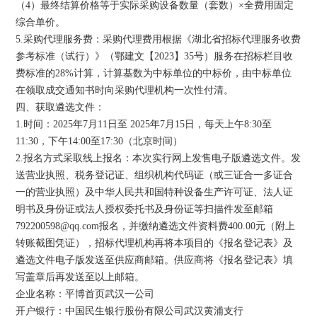
（4）最终结算价格等于实际采购设备数量（套数）×全费用固定
综合单价。
5.采购代理服务费：采购代理费用根据《湖北省招标代理服务收费
参考标准（试行）》（鄂建文【2023】35号）服务在招标栏目收
费标准的28%计算，计算基数为中标单位的中标价，由中标单位
在领取成交通知书时向采购代理机构一次性付清。
四、获取遴选文件：
1.时间：2025年7月11日至 2025年7月15日，每天上午8:30至
11:30，下午14:00至17:30（北京时间）
2.报名方式采取线上报名：本次实行网上发售电子版遴选文件。发
送营业执照、税务登记证、组织机构代码证（或三证合一多证合
一的营业执照）及中华人民共和国特种设备生产许可证、法人证
明书及身份证或法人授权委托书及身份证等扫描件发至邮箱
792200598@qq.com报名，并缴纳遴选文件资料费400.00元（附上
转账截图凭证），招标代理机构再将本项目的《报名登记表》及
遴选文件电子版发送至供应商邮箱。供应商将《报名登记表》填
写盖章后再发送至以上邮箱。
企业名称：平博首页武汉一公司
开户银行：中国民生银行股份有限公司武汉黄浦支行