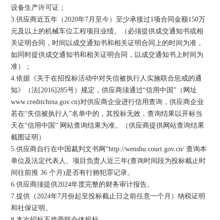
设备生产许可证；
3.供应商近五年（2020年7月至今）至少承接过1项合同金额150万
元及以上的机械车位工程项目业绩。（必须提供成交通知书或相
关证明合同，时间以成交通知书和相关证明合同上的时间为准，
如同时提供成交通知书和相关证明合同，以成交通知书上时间为
准）；
4.依据《关于在招投标活动中对失信被执行人实施联合惩戒的通
知》（法[2016]285号）规定，供应商须通过“信用中国”（网址
www.creditchina.gov.cn)对供应商企业进行信用查询，供应商企业
若在“失信被执行人”名单中的，其投标无效，查询结果以开标当
天在“信用中国” 网站查询结果为准。（供应商提供网站查询结果
截图证明）
5.供应商自行在中国裁判文书网“http://wenshu.court.gov.cn/ 查询本
单位及法定代表人、项目负责人近三年(查询时间段为投标截止时
间往前推 36 个月)是否有行贿犯罪记录。
6.供应商须提供2024年度完整的财务审计报告。
7.提供（2024年7月份起至投标截止日之前任意一个月）纳税证明
和社保证明。
8.本次招标不接受联合体投标。