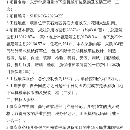
1.项目名称：东楚学府项目地下室机械车位采购及安装工程（二
次）。
2.项目编号：SHRJ-CG-2025-055
3.工程地点：项目位于黄石港区黄石大道以东、花湖大道以南。
4.项目基本情况：规划总用地面积28673㎡（约43.01亩），总建筑
面积113912.87㎡，其中地上计容建筑面积91748.3㎡，地下及不计
容建筑面积22164.57㎡，住宅约761户。本次采购内容：采购104套
简易升降式机械停车位，包括不限于完成机械车位设计、制造、
包装、运输、保险、装卸、检验、税费、安装、调试、消防验收
费、售后服务、培训、验收、质保维护等所需的一切费用（本项
目质保期2年）。
5.工程最高限价：总价控制价为156万元，单价控制价为1.5万元。
6.工期要求：自合同签订之日起60个日历天内完成东楚学府项目地
下室机械车位采购及安装工程（二次）。
二、投标人资格
1.供应商在中国工商行政管理部门注册登记，具有独立的法人资
格，取得有效的营业执照、税务登记证、组织机构代码证（或三
证合一）；
2.供应商必须具备包含机械式停车设备项目的中华人民共和国特种