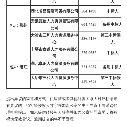
心
人
湖北省昌富隆商贸有限公司
564.1490
中标人
安徽皖信人力资源管理有限
604.4428
备用中标人
包3：鄂州
公司
大冶市三和人力资源服务中
第三中标候选
536.4126
心
人
十堰市鑫道人才服务有限公
220.9632
中标人
司
湖北卓识人力资源服务有限
包4：潜江
221.3537
备用中标人
公司
大冶市三和人力资源服务中
第三中标候选
220.7432
心
人
提出异议的渠道和方式：供应商或者其他利害关系人对评标结果
有异议的，须将经授权人签字并加盖公章的书面异议函向采购代
理机构提出，如未提供经授权人签字并加盖公章的异议函，将被
视为无效异议。逾期提交的将不予受理。