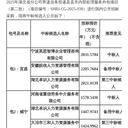
2025年湖北省分公司寄递业务投递及县市内部处理服务外包项目
（第二批）（项目编号：SHRJ-CG-2025-030）进行国内公开招标
采购，现将中标候选人公示如下：
投标报价
（万元/
包号及名称
中标候选人名称
推荐意见
年）（不含
税）
宁波英思智博企业管理咨询
2031.5784
中标人
有限公司
安徽皖信人力资源管理有限
包1：宜昌
2205.7604
备用中标人
公司
湖北卓识人力资源服务有限
第三中标候选
2021.0139
公司
人
河南省重信劳务中介服务有
1570.5436
中标人
限公司
湖北卓识人力资源服务有限
包2：咸宁
1447.9743
备用中标人
公司
大冶市三和人力资源服务中
第三中标候选
1424.9962